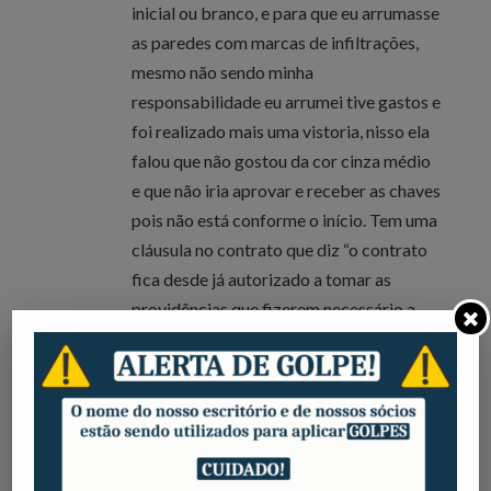
inicial ou branco, e para que eu arrumasse
as paredes com marcas de infiltrações,
mesmo não sendo minha
responsabilidade eu arrumei tive gastos e
foi realizado mais uma vistoria, nisso ela
falou que não gostou da cor cinza médio
e que não iria aprovar e receber as chaves
pois não está conforme o início. Tem uma
cláusula no contrato que diz “o contrato
fica desde já autorizado a tomar as
providências que fizerem necessário a
manutenção do imóvel em condições
habitáveis e em bom estado de
conservação, tais como: pequenos
reparos hidráulicos, elétricos, pintura e de
alvenaria.” Mesmo que o tom de cinza
esteja diferente ele se encontra habitável