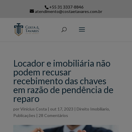
+55 31 3337-8846
atendimento@costaetavares.com.br
Locador e imobiliária não
podem recusar
recebimento das chaves
em razão de pendência de
reparo
por
Vinicius Costa
|
out 17, 2023
|
Direito Imobiliario
,
Publicações
|
28 Comentários