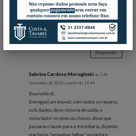
e em bom estado. A imobiliária vai
descontar a tinta e a mão de obra do
nosso caução, e recusaram aceitar as
chaves do imóvel, e que solicitamos o
desligamento da água e da luz.
Responder
Sabrina Cardoso Moroginski
no 5 de
novembro de 2024 a partir do 19:44
Boa noite dr.
Entreguei um imovel, com todos os reparos
solicitados, deve vistoria de saida, o
vistoriador recebeu as chaves, disse que
passaria o laudo para a imobiliaria, dizendo
que havia “pequenas falhas” na pintura.