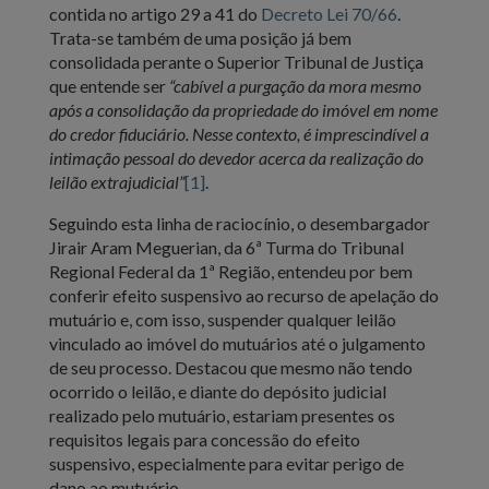
contida no artigo 29 a 41 do
Decreto Lei 70/66
.
Trata-se também de uma posição já bem
consolidada perante o Superior Tribunal de Justiça
que entende ser
“cabível a purgação da mora mesmo
após a consolidação da propriedade do imóvel em nome
do credor fiduciário. Nesse contexto, é imprescindível a
intimação pessoal do devedor acerca da realização do
leilão extrajudicial”
[1]
.
Seguindo esta linha de raciocínio, o desembargador
Jirair Aram Meguerian, da 6ª Turma do Tribunal
Regional Federal da 1ª Região, entendeu por bem
conferir efeito suspensivo ao recurso de apelação do
mutuário e, com isso, suspender qualquer leilão
vinculado ao imóvel do mutuários até o julgamento
de seu processo. Destacou que mesmo não tendo
ocorrido o leilão, e diante do depósito judicial
realizado pelo mutuário, estariam presentes os
requisitos legais para concessão do efeito
suspensivo, especialmente para evitar perigo de
dano ao mutuário.