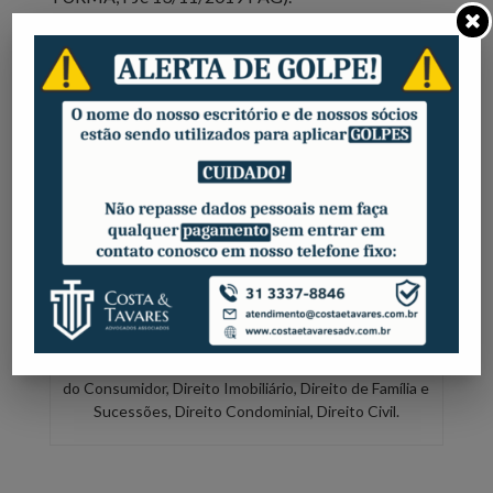
[2]
Processo nº 2166423-86.2018.8.26.0000
Vinicius Costa
Formado pela Universidade Fumec de Belo
Horizonte/MG, pós-graduado em Direito de Família e
Sucessões, especialista em Direito Imobiliário.
Advogado e sócio do escritório Costa e Tavares
Advogados Associados. Atuante nas áreas de Direito
do Consumidor, Direito Imobiliário, Direito de Família e
Sucessões, Direito Condominial, Direito Civil.