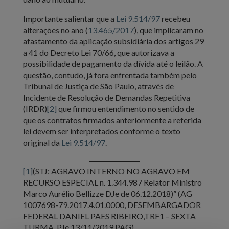
Importante salientar que a
Lei 9.514/97
recebeu
alterações no ano (
13.465/2017
), que implicaram no
afastamento da aplicação subsidiária dos artigos 29
a 41 do Decreto Lei 70/66, que autorizava a
possibilidade de pagamento da dívida até o leilão. A
questão, contudo, já fora enfrentada também pelo
Tribunal de Justiça de São Paulo, através de
Incidente de Resolução de Demandas Repetitiva
(IRDR)
[2]
que firmou entendimento no sentido de
que os contratos firmados anteriormente a referida
lei devem ser interpretados conforme o texto
original da
Lei 9.514/97
.
[1]
(STJ: AGRAVO INTERNO NO AGRAVO EM
RECURSO ESPECIAL n. 1.344.987 Relator Ministro
Marco Aurélio Bellizze DJe de 06.12.2018)” (AG
1007698-79.2017.4.01.0000, DESEMBARGADOR
FEDERAL DANIEL PAES RIBEIRO,TRF1 – SEXTA
TURMA, PJe 13/11/2019 PAG).