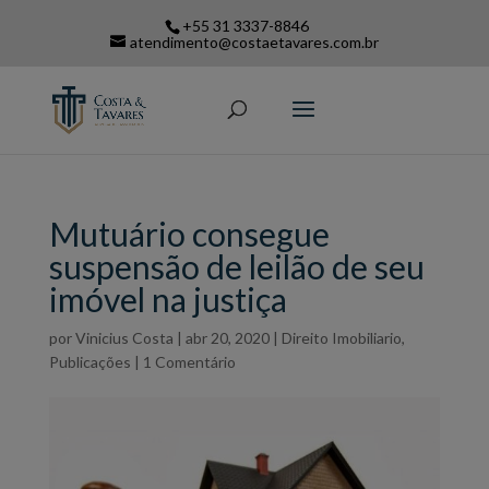
+55 31 3337-8846
atendimento@costaetavares.com.br
Mutuário consegue
suspensão de leilão de seu
imóvel na justiça
por
Vinicius Costa
|
abr 20, 2020
|
Direito Imobiliario
,
Publicações
|
1 Comentário