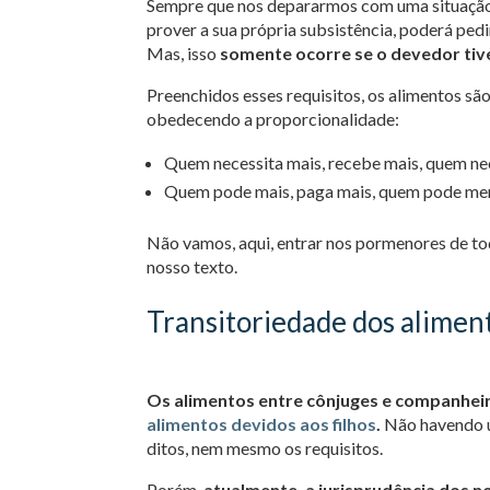
Sempre que nos depararmos com uma situação 
prover a sua própria subsistência, poderá pedi
Mas, isso
somente ocorre se o devedor tiv
Preenchidos esses requisitos, os alimentos sã
obedecendo a proporcionalidade:
Quem necessita mais, recebe mais, quem ne
Quem pode mais, paga mais, quem pode me
Não vamos, aqui, entrar nos pormenores de tod
nosso texto.
Transitoriedade dos alimen
Os alimentos entre cônjuges e companhei
alimentos devidos aos filhos
.
Não havendo u
ditos, nem mesmo os requisitos.
Porém,
atualmente, a jurisprudência dos n