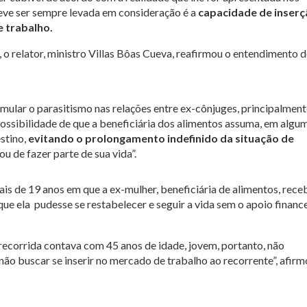
eve ser sempre levada em consideração é a
capacidade de inser
 trabalho.
 o relator, ministro Villas Bôas Cueva, reafirmou o entendimento 
imular o parasitismo nas relações entre ex-cônjuges, principalmen
ossibilidade de que a beneficiária dos alimentos assuma, em algu
stino,
evitando o prolongamento indefinido da situação de
u de fazer parte de sua vida”.
is de 19 anos em que a ex-mulher, beneficiária de alimentos, rece
que ela pudesse se restabelecer e seguir a vida sem o apoio financ
 recorrida contava com 45 anos de idade, jovem, portanto, não
ão buscar se inserir no mercado de trabalho ao recorrente”, afirm