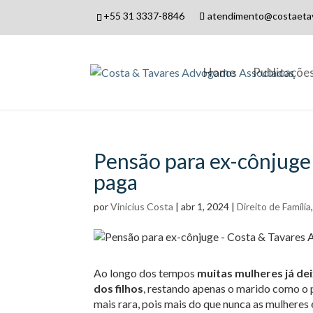
+55 31 3337-8846
atendimento@costaetav
Home
Publicaçõe
Pensão para ex-cônjuge 
paga
por
Vinicius Costa
|
abr 1, 2024
|
Direito de Família
Ao longo dos tempos
muitas mulheres já dei
dos filhos
, restando apenas o marido como o 
mais rara, pois mais do que nunca as mulhere