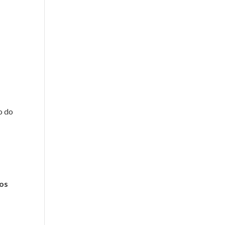
o do
dos
e