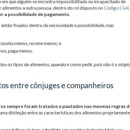
em que alguém se encontra impossibilitado ou incapacitado de
r alimentos a outra pessoa, dentro do rol disposto no
Código Civil
.
er a possibilidade de pagamento
.
o então fixados dentro da necessidade e possibilidade, mas
cessita menos, recebe menos; e
nos, paga menos.
os os tipos de alimentos, quando e como pedir, pois não é o objet
tos entre cônjuges e companheiros
ros sempre foram tratados e pautados nas mesmas regras 
ma distinção entre as características dos alimentos propriament
ossos tribunais tem admitido um caráter indenizatório ou