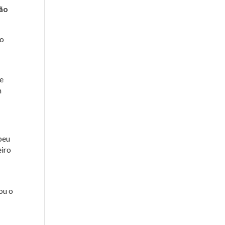
ção
do
te
m
beu
eiro
ou o