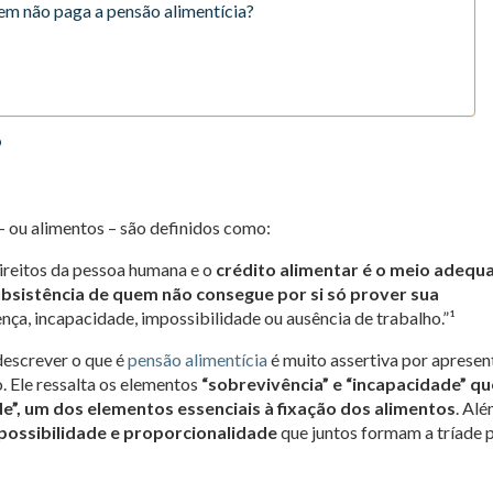
uem não paga a pensão alimentícia?
?
– ou alimentos – são definidos como:
direitos da pessoa humana e o
crédito alimentar é o meio adequ
ubsistência de quem não consegue por si só prover sua
ença, incapacidade, impossibilidade ou ausência de trabalho.”¹
descrever o que é
pensão alimentícia
é muito assertiva por apresen
o. Ele ressalta os elementos
“sobrevivência” e “incapacidade” qu
de”, um dos elementos essenciais à fixação dos alimentos
. Al
possibilidade e proporcionalidade
que juntos formam a tríade 