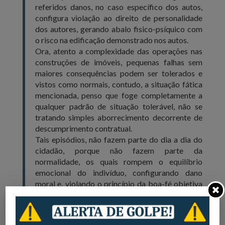
referidos danos, no caso específico dos autos,
configura violação ao direito de personalidade
dos autores, gerando abalo fisico-psíquico com
o risco na edificação demonstrado nos autos.
Ora, atento a complexidade das operações nas
construções de imóveis, pequenas falhas sem
maiores consequências podem ser tolerados e
vistos como normais, contudo, a situação fática
mencionada, penso que foge completamente a
qualquer padrão de situação tolerável, não se
tratando simples aborrecimento decorrente de
descumprimento contratual.
Tais episódios, não fazem parte do dia a dia do
cidadão, porque não fazem parte da
normalidade, os quais rompem o equilíbrio
emocional do indivíduo, configurando dano
moral e, violando o princípio da boa-fé objetiva
que deve informar a relação contratual.
A
indenização por dano moral
independe de
qualquer vinculação com o prejuízo patrimonial,