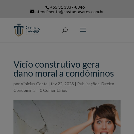
+55 31 3337-8846
atendimento@costaetavares.com.br
Vício construtivo gera
dano moral a condôminos
por
Vinicius Costa
|
fev 22, 2023
|
Publicações
,
Direito
Condominial
|
0 Comentários