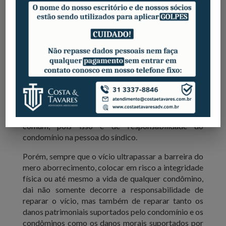
por estar diretamente relacionada com valores
eminentemente espirituais e morais, bastando a
demonstração da lesão e do nexo causal com o
fato que a ocasionou, o que restou demonstrado
acima.
Conforme já destacado acima, os condôminos,
individualmente e em nome próprio não possuem
legitimidade ativa para pleitear os reparos da área
comum, pois isso é de responsabilidade do
condomínio na pessoa do síndico.
Porém, sempre que o vício ultrapassar a barreira do
mero aborrecimento, colocar em risco a integridade
física ou até mesmo a vida de qualquer condômino,
dai não somente decorre a responsabilidade de
reparar o vício, mas também de reparar tanto os
danos patrimoniais suportados pelo condomínio e os
condôminos como os danos morais suportados por